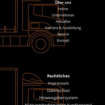
Über uns
Home
Unternehmen
Aktuelles
Karriere & Ausbildung
Service
Kontakt
Rechtliches
Impressum
Datenschutz
Hinweisgebersystem
Nutzungsbedingungen Kundenportal