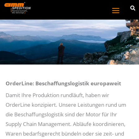
Zum
Inhalt
springen
OrderLine: Beschaffungslogistik europaweit
Damit Ihre Produktion rundläuft, haben wir
OrderLine konzipiert. Unsere Leistungen rund um
die Beschaffungslogistik sind der Motor für Ihr
Supply Chain Management. Abläufe koordinieren,
Waren bedarfsgerecht bündeln oder sie zeit- und