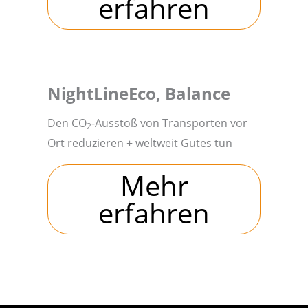
erfahren
NightLineEco, Balance
Den CO
-Ausstoß von Transporten vor
2
Ort reduzieren + weltweit Gutes tun
Mehr
erfahren