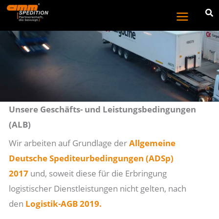
Zum
Inhalt
springen
Unsere Geschäfts- und Leistungsbedingungen
(ALB)
Wir arbeiten auf Grundlage der
Allgemeine
Deutsche Spediteurbedingungen (ADSp)
2017
und, soweit diese für die Erbringung
logistischer Dienstleistungen nicht gelten, nach
den
Logistik-AGB 2019.