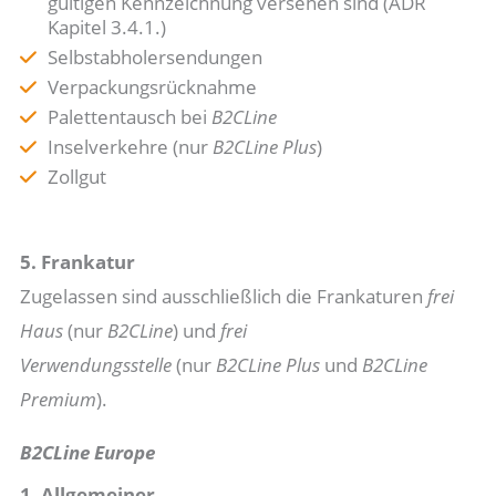
gültigen Kennzeichnung versehen sind (ADR
Kapitel 3.4.1.)
Selbstabholersendungen
Verpackungsrücknahme
Palettentausch bei
B2CLine
Inselverkehre (nur
B2CLine Plus
)
Zollgut
5. Frankatur
Zugelassen sind ausschließlich die Frankaturen
frei
Haus
(nur
B2CLine
) und
frei
Verwendungsstelle
(nur
B2CLine Plus
und
B2CLine
Premium
).
B2CLine Europe
1. Allgemeiner