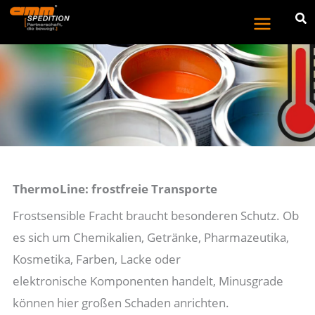
Zum
Inhalt
springen
ThermoLine: frostfreie Transporte
Frostsensible Fracht braucht besonderen Schutz. Ob
es sich um Chemikalien, Getränke, Pharmazeutika,
Kosmetika, Farben, Lacke oder
elektronische Komponenten handelt, Minusgrade
können hier großen Schaden anrichten.