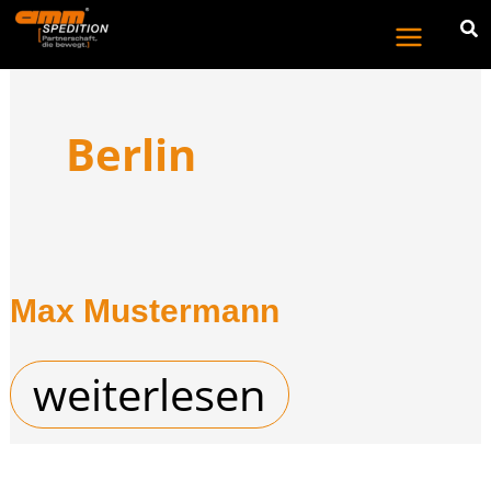
Zum
Inhalt
springen
Berlin
Max Mustermann
Max
weiterlesen
Mustermann