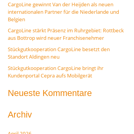
CargoLine gewinnt Van der Heijden als neuen
n
internationalen Partner für die Niederlande und
a
Belgien
c
CargoLine stärkt Präsenz im Ruhrgebiet: Rottbeck
h
aus Bottrop wird neuer Franchisenehmer
:
Stückgutkooperation CargoLine besetzt den
Standort Aldingen neu
Stückgutkooperation CargoLine bringt ihr
Kundenportal Cepra aufs Mobilgerät
Neueste Kommentare
Archiv
April 2026