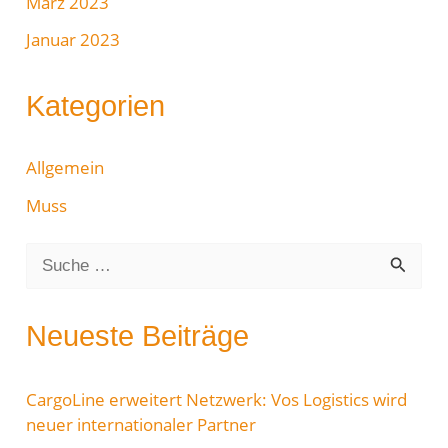
März 2023
Januar 2023
Kategorien
Allgemein
Muss
S
u
c
Neueste Beiträge
h
e
CargoLine erweitert Netzwerk: Vos Logistics wird
neuer internationaler Partner
n