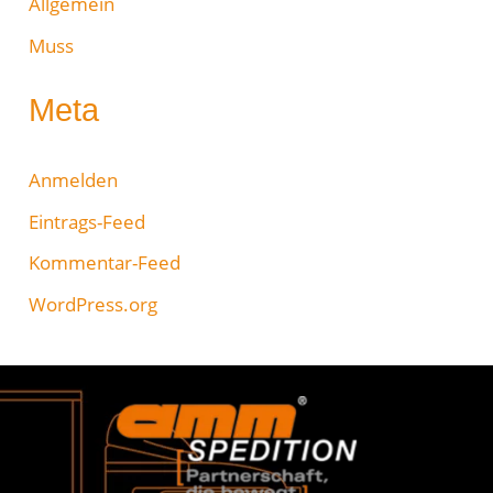
Allgemein
Muss
Meta
Anmelden
Eintrags-Feed
Kommentar-Feed
WordPress.org