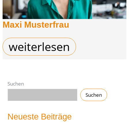
Maxi Musterfrau
Maxi
weiterlesen
Musterfrau
Suchen
Suchen
Neueste Beiträge