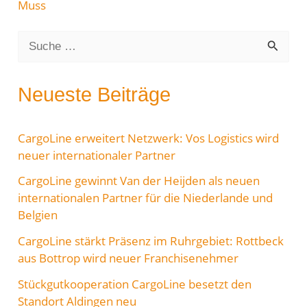
Muss
S
u
c
Neueste Beiträge
h
e
CargoLine erweitert Netzwerk: Vos Logistics wird
neuer internationaler Partner
n
CargoLine gewinnt Van der Heijden als neuen
n
internationalen Partner für die Niederlande und
a
Belgien
c
CargoLine stärkt Präsenz im Ruhrgebiet: Rottbeck
h
aus Bottrop wird neuer Franchisenehmer
:
Stückgutkooperation CargoLine besetzt den
Standort Aldingen neu