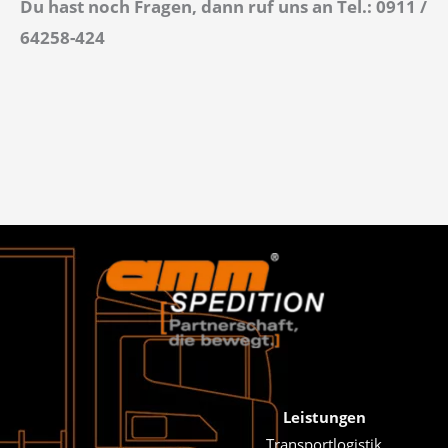
Du hast noch Fragen, dann ruf uns an Tel.: 0911 /
64258-424
Leistungen
Transportlogistik