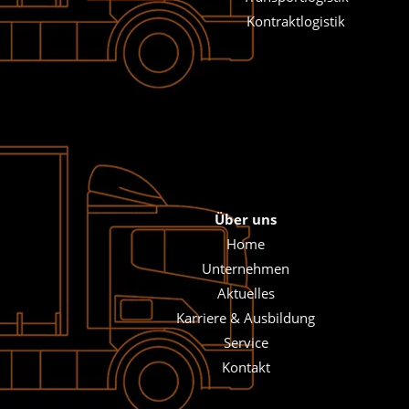
Kontraktlogistik
Über uns
Home
Unternehmen
Aktuelles
Karriere & Ausbildung
Service
Kontakt