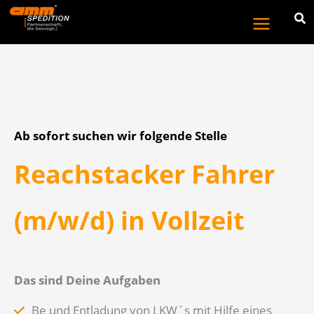
Zum
Inhalt
springen
Ab sofort suchen wir folgende Stelle
Reachstacker Fahrer
(m/w/d) in Vollzeit
Das sind Deine Aufgaben
Be und Entladung von LKW´s mit Hilfe eines