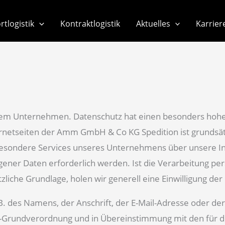
tlogistik
Kontraktlogistik
Aktuelles
Karrier
erem Unternehmen. Datenschutz hat einen besonders hohe
ernetseiten der Amm GmbH & Co KG Spedition ist grundsä
 besondere Services unseres Unternehmens über unsere I
ener Daten erforderlich werden. Ist die Verarbeitung pe
zliche Grundlage, holen wir generell eine Einwilligung der
B. des Namens, der Anschrift, der E-Mail-Adresse oder d
utz-Grundverordnung und in Übereinstimmung mit den fü