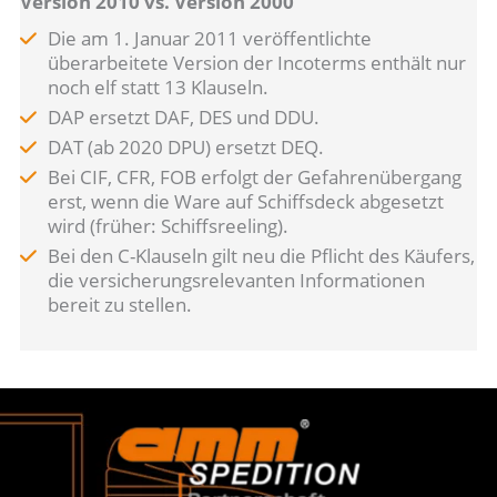
Version 2010 vs. Version 2000
Die am 1. Januar 2011 veröffentlichte
überarbeitete Version der Incoterms enthält nur
noch elf statt 13 Klauseln.
DAP ersetzt DAF, DES und DDU.
DAT (ab 2020 DPU) ersetzt DEQ.
Bei CIF, CFR, FOB erfolgt der Gefahrenübergang
erst, wenn die Ware auf Schiffsdeck abgesetzt
wird (früher: Schiffsreeling).
Bei den C-Klauseln gilt neu die Pflicht des Käufers,
die versicherungsrelevanten Informationen
bereit zu stellen.